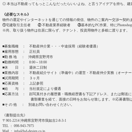
◎ 本当は不動産ってもっとこんなだったらいいよね、と言うアイデアを持ち、建
《必要なスキル》
物件の選定やインターネットを通じての情報の発信、物件のご案内〜交渉〜契約
①
宅建取引主任者
②
不動産業界経験者
③
基本的なPC作業、特にPhoto
※尚、取り扱う物件は住居に限らず、テナント、投資用物件と多岐に渡ります。
■募集職種 ： 不動産仲介業・・・中途採用（経験者優遇）
■雇用形態 ： 正社員
■勤 務 地 ： 沖縄県宜野湾市
■勤務時間 ： 8:00～18:00
■休 日 ： 週休二日制
■業務内容 ： 不動産紹介サイト（準備中）の運営・不動産仲介実務（オーナ
■試用期間 ： ３ヶ月
■応募資格 ： 上記参照
■給 与 ： 当社規定により優遇
■応募方法 ： 顔写真付きの履歴書・職務経歴書を下記アドレス、または郵送に
書類審査を経て、面接の日時をお知らせ致します。※応募書類は返
■そ の 他 ： 別途お問い合わせください。
《書類提出先》
〒901-2214 沖縄県宜野湾市我如古2-8-3-1
TEL ： 098-943-7975
Mail ： info@lsd-design.co.jp