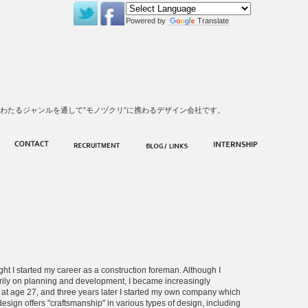
Powered by
Translate
わたるジャンルを通して”モノヅクリ”に携わるデザイン会社です。
ught I started my career as a construction foreman. Although I
arily on planning and development, I became increasingly
g at age 27, and three years later I started my own company which
ign offers "craftsmanship" in various types of design, including