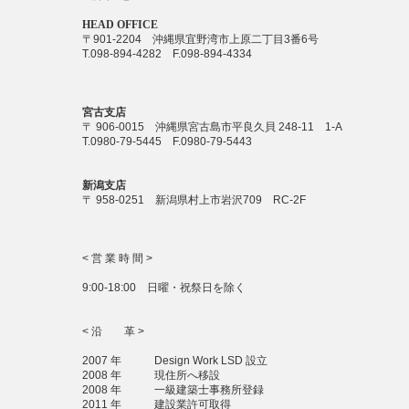
HEAD OFFICE
〒901-2204 沖縄県宜野湾市上原二丁目3番6号
T.098-894-4282 F.098-894-4334
宮古支店
〒 906-0015 沖縄県宮古島市平良久貝 248-11 1-A
T.0980-79-5445 F.0980-79-5443
新潟支店
〒 958-0251 新潟県村上市岩沢709 RC-2F
< 営 業 時 間 >
9:00-18:00 日曜・祝祭日を除く
< 沿 革 >
2007 年 Design Work LSD 設立
2008 年 現住所へ移設
2008 年 一級建築士事務所登録
2011 年 建設業許可取得