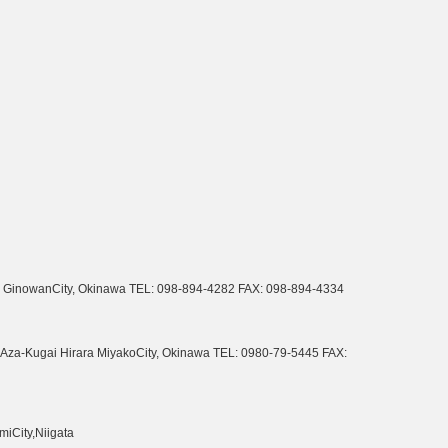
GinowanCity, Okinawa
TEL: 098-894-4282 FAX: 098-894-4334
Aza-Kugai Hirara MiyakoCity, Okinawa
TEL: 0980-79-5445 FAX:
iCity,Niigata