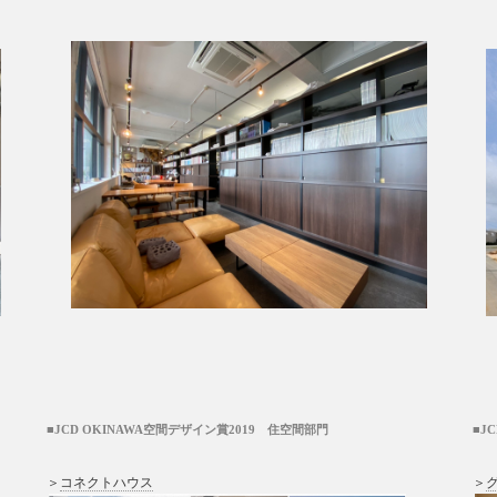
■JCD OKINAWA空間デザイン賞2019 住空間部門
■J
＞
コネクトハウス
＞