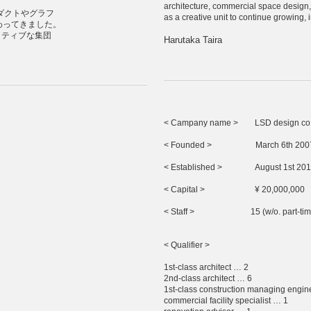
architecture, commercial space design,
ロダクトやグラフ
as a creative unit to continue growing,
わってきました。
イティブな集団
Harutaka Taira
< Campany name >
LSD design co.,
<
Founded
>
March 6th 200
<
Established
>
August 1st 201
<
Capital
>
¥ 20,000,000
<
Staff
>
15
(w/o. part-ti
< Qualifier >
1st-class architect … 2
2nd-class architect … 6
1st-class construction managing engin
commercial facility specialist … 1