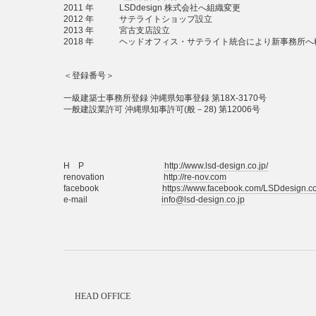
2011 年 LSDdesign 株式会社へ組織変更
2012 年 サテライトショップ設立
2013 年 宮古支店設立
2018 年 ヘッドオフィス・サテライト統合により新事務所へ
＜登録番号＞
一級建築士事務所登録 沖縄県知事登録 第18X-3170号
一般建設業許可 沖縄県知事許可(般－28) 第12006号
H P
http://www.lsd-design.co.jp/
renovation
http://re-nov.com
facebook
https://www.facebook.com/LSDdesign.co
e-mail
info@lsd-design.co.jp
HEAD OFFICE