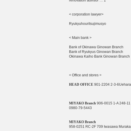
renovation advisor … 1
< corporation lawyer>
Ryukyuhouritsujimusyo
< Main bank >
Bank of Okinawa Ginowan Branch
Bank of Ryukyus Ginowan Branch
Okinawa Kaiho Bank Ginowan Branch
<
Office and stores
>
HEAD OFFICE
901-2204 2-3-6Uehara
MIYAKO Branch
906-0015
1-A 248-11
0980-79-5443
MIYAKO Branch
958-0251 RC-2F 709 Iwasawa Murakam