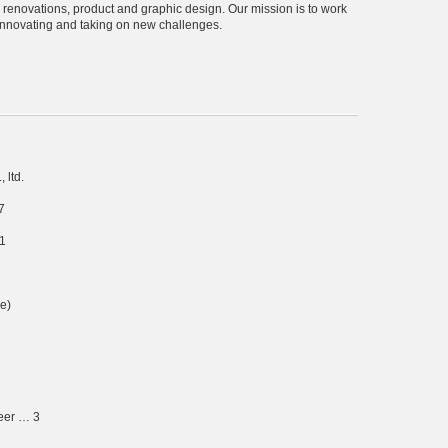
 renovations, product and graphic design. Our mission is to work
 innovating and taking on new challenges.
 ltd.
7
1
me)
eer … 3