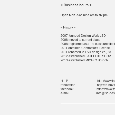
< Business hours >
Open Mon.-Sat. nine am to six pm
< History >
2007 founded Design Work LSD
2008 moved to current place
2008 registered as a 1st-class architect
2011 obtained Contractor's License
2011 renamed to LSD design co., ltd.
2012 established SATELLITE SHOP
2013 established MIYAKO Brunch
H P http://www.lsd-desi
renovation
http://re-nov
facebook
https://www.
e-mail info@lsd-design.