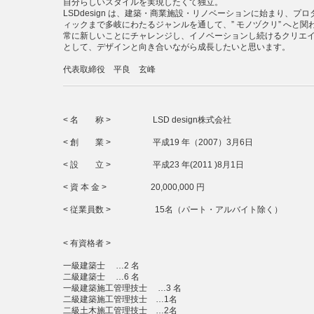
自分らしいスタイルを実現したくて独立。
LSDdesign は、建築・商業施設・リノベーションに始まり、プ
ィックまで多岐にわたるジャンルを通して、” モノヅクリ” へと関
常に新しいことにチャレンジし、イノベーションし続けるクリエ
として、デザインと向き合いながら成長したいと思います。
代表取締役 平良 玄峰
< 名 称 > LSD design株式会社
< 創 業 > 平成19 年（2007）3月6日
< 設 立 > 平成23 年(2011 )8月1日
< 資 本 金 > 20,000,000 円
< 従業員数 > 15名（パート・アルバイト除く）
< 有資格者 >
一級建築士 …2 名
二級建築士 …6 名
一級建築施工管理技士 …3 名
二級建築施工管理技士 …1名
二級土木施工管理技士 …2名