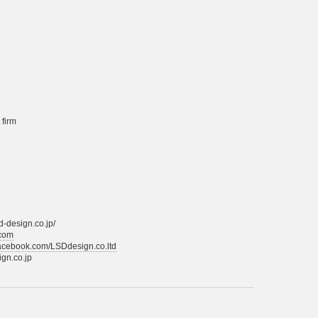
 firm
gn.co.jp/
.com
facebook.com/LSDdesign.co.ltd
co.jp