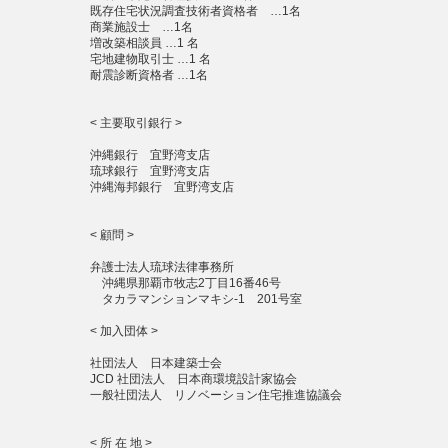
既存住宅状況調査技術者資格者 …1名
商業施設士 …1名
増改築相談員 …1 名
宅地建物取引士 …1 名
耐震診断資格者 …1名
< 主要取引銀行 >
沖縄銀行 宜野湾支店
琉球銀行 宜野湾支店
沖縄海邦銀行 宜野湾支店
< 顧問 >
弁護士法人琉球法律事務所
沖縄県那覇市牧志2丁目16番46号
タカラマンションマキシ-1 201号室
< 加入団体 >
社団法人 日本建築士会
JCD 社団法人 日本商環境設計家協会
一般社団法人 リノベーション住宅推進協議会
< 所 在 地 >