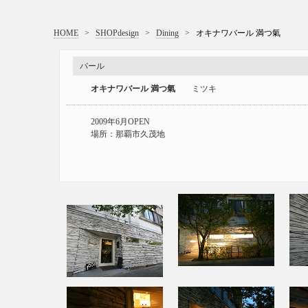
HOME
>
SHOPdesign
>
Dining
>
オキナワバール 満つ氣
バール
オキナワバール 満つ氣
ミツキ
2009年6月OPEN
場所：那覇市久茂地