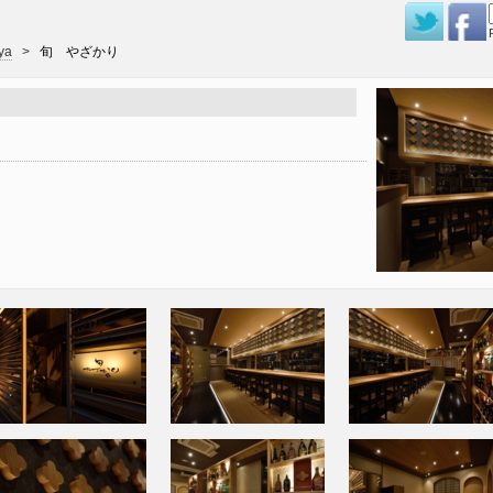
ya
>
旬 やざかり