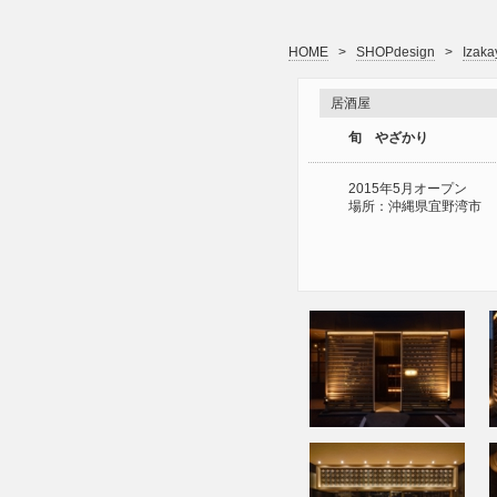
HOME
>
SHOPdesign
>
Izaka
居酒屋
旬 やざかり
2015年5月オープン
場所：沖縄県宜野湾市