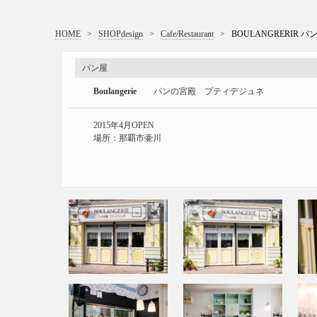
HOME
>
SHOPdesign
>
Cafe/Restaurant
>
BOULANGRERIR
パン屋
Boulangerie
パンの宮殿 プティデジュネ
2015年4月OPEN
場所：那覇市壷川